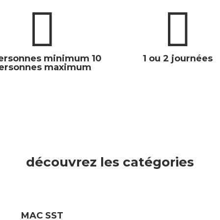


ersonnes minimum 10
1 ou 2 journées
ersonnes maximum
découvrez les
catégories
MAC SST