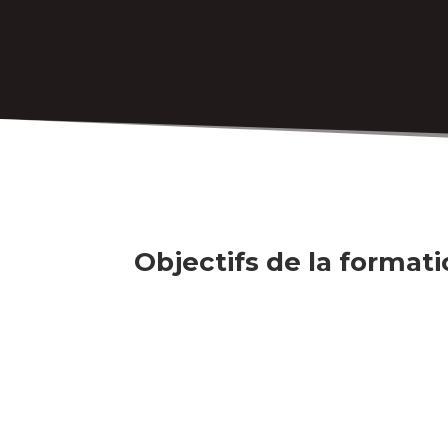
Objectifs de la format
INITIALE
ET
R