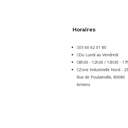
Horaires

03 60 62 01 80

Du Lundi au Vendredi

8h30 - 12h30 / 13h30 - 17

Zone Industrielle Nord - 2
Rue de Poulainville, 80080
Amiens