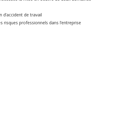
n d’accident de travail
s risques professionnels dans l’entreprise
 cas échéant, à l’issue du MAC en cas de perte ou