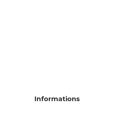
L’aide-mémoire “Sauvetage secourisme du travail”
Informations