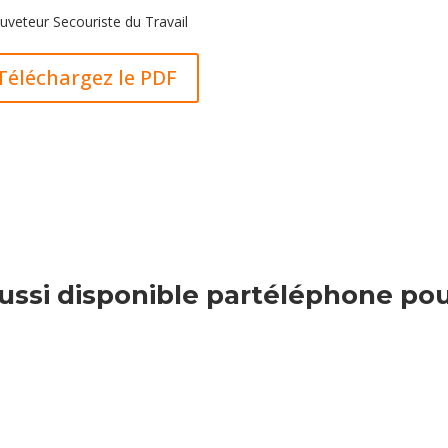
uveteur Secouriste du Travail
Téléchargez le PDF
si disponible par
téléphone
pou
nous