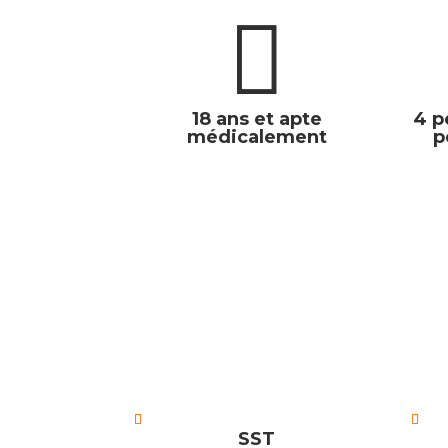

18 ans et apte
4 p
médicalement
p
SST