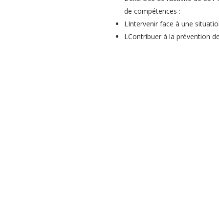
de compétences :
L
Intervenir face à une situatio
L
Contribuer à la prévention de
 sera remis aux participants à l’issue de la formation initiale et, le
de mise à jour.